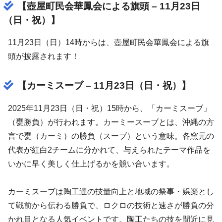
【壺屋町民会華鳳会による旗頭 – 11月23日
（日・祝）】
11月23日（日）14時からは、壺屋町民会華鳳会による旗
頭が披露されます！
【カーミスーブ – 11月23日（日・祝）】
2025年11月23日（日・祝）15時から、「カーミスーブ」
（甕勝負）が行われます。カーミースーブとは、沖縄の方
言で甕（カーミ）の勝負（スーブ）という意味。各窯元の
代表が紅白2チームに分かれて、与えられたテーマ作品を
いかに早く美しく仕上げるかを競い合います。
カーミスーブは陶工達の技量向上と地域の祭事・娯楽とし
て戦前から伝わる勝負で、ロクロの技術と速さが勝負の分
かれ目となる人気イベントです。陶工たちの技を間近に見