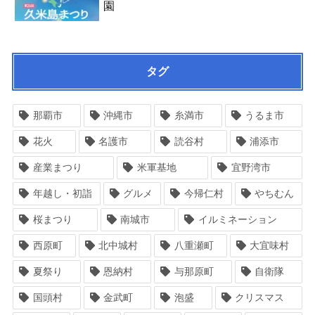
園
タグ
那覇市
沖縄市
糸満市
うるま市
花火
名護市
読谷村
浦添市
産業まつり
米軍基地
宜野湾市
年越し・初詣
グルメ
今帰仁村
やちむん
桜まつり
南城市
イルミネーション
西原町
北中城村
八重瀬町
大宜味村
夏祭り
恩納村
与那原町
自衛隊
国頭村
金武町
泡盛
クリスマス