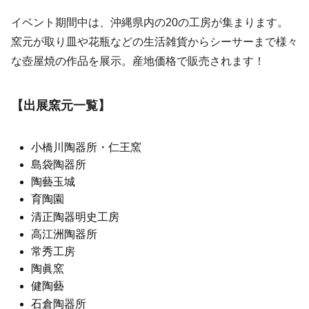
イベント期間中は、沖縄県内の20の工房が集まります。
窯元が取り皿や花瓶などの生活雑貨からシーサーまで様々
な壺屋焼の作品を展示。産地価格で販売されます！
【出展窯元一覧】
小橋川陶器所・仁王窯
島袋陶器所
陶藝玉城
育陶園
清正陶器明史工房
高江洲陶器所
常秀工房
陶眞窯
健陶藝
石倉陶器所