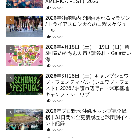
AMERICA FEST）2026
47 views
2026年沖縄県内で開催されるマラソン
/ トライアスロン大会の日程スケジュ
ール
46 views
2026年4月18日（土）・19日（日）第
5回春のやちむん市 / 読谷村・Gala青い
海
42 views
2026年3月28日（土）キャンプシュワ
ブ・フェスティバル（シュワブ・フェ
スト）2026 / 名護市辺野古・米軍基地
キャンプ・シュワブ
42 views
2026年プロ野球 沖縄キャンプ完全総
括｜31日間の全更新履歴と球団別イベ
ント記録
40 views