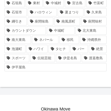
石垣島
東村
中城村
宮古島
竹富町
石垣市
ハロウィン
夏まつり
久米島
綱引き
座間味島
南風原町
座間味村
カウントダウン
中城町
北大東島
南大東島
ネパール
移民
沖縄県外
泡瀬町
ハワイ
タヒチ
バー
絶景
スポーツ
伝統芸能
伊是名島
渡嘉敷島
伊平屋島
Okinawa Move