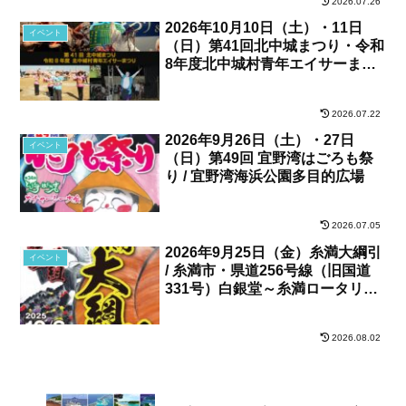
2026.07.26
2026年10月10日（土）・11日
イベント
（日）第41回北中城まつり・令和
8年度北中城村青年エイサーまつ
り / 北中城村・しおさい公苑
2026.07.22
2026年9月26日（土）・27日
イベント
（日）第49回 宜野湾はごろも祭
り / 宜野湾海浜公園多目的広場
2026.07.05
2026年9月25日（金）糸満大綱引
イベント
/ 糸満市・県道256号線（旧国道
331号）白銀堂～糸満ロータリー
間
2026.08.02