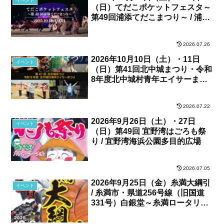
（日）てだこポケットフェスタ～
第49回浦添てだこまつり～ / 浦添
カルチャーパーク、他
2026.07.26
2026年10月10日（土）・11日
イベント
（日）第41回北中城まつり・令和
8年度北中城村青年エイサーまつ
り / 北中城村・しおさい公苑
2026.07.22
2026年9月26日（土）・27日
イベント
（日）第49回 宜野湾はごろも祭
り / 宜野湾海浜公園多目的広場
2026.07.05
2026年9月25日（金）糸満大綱引
イベント
/ 糸満市・県道256号線（旧国道
331号）白銀堂～糸満ロータリー
間