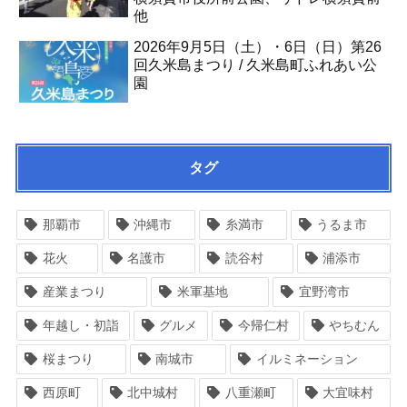
他
2026年9月5日（土）・6日（日）第26
回久米島まつり / 久米島町ふれあい公
園
タグ
那覇市
沖縄市
糸満市
うるま市
花火
名護市
読谷村
浦添市
産業まつり
米軍基地
宜野湾市
年越し・初詣
グルメ
今帰仁村
やちむん
桜まつり
南城市
イルミネーション
西原町
北中城村
八重瀬町
大宜味村