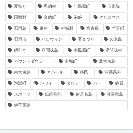
夏祭り
恩納村
与那原町
自衛隊
国頭村
金武町
泡盛
クリスマス
石垣島
東村
中城村
宮古島
竹富町
石垣市
ハロウィン
夏まつり
久米島
綱引き
座間味島
南風原町
座間味村
カウントダウン
中城町
北大東島
南大東島
ネパール
移民
沖縄県外
泡瀬町
ハワイ
タヒチ
バー
絶景
スポーツ
伝統芸能
伊是名島
渡嘉敷島
伊平屋島