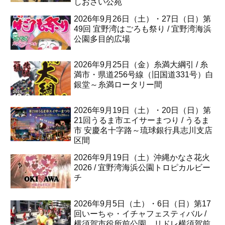
しおさい公苑
2026年9月26日（土）・27日（日）第
49回 宜野湾はごろも祭り / 宜野湾海浜
公園多目的広場
2026年9月25日（金）糸満大綱引 / 糸
満市・県道256号線（旧国道331号）白
銀堂～糸満ロータリー間
2026年9月19日（土）・20日（日）第
21回うるま市エイサーまつり / うるま
市 安慶名十字路～琉球銀行具志川支店
区間
2026年9月19日（土）沖縄かなさ花火
2026 / 宜野湾海浜公園トロピカルビー
チ
2026年9月5日（土）・6日（日）第17
回いーちゃ・イチャフェスティバル /
横須賀市役所前公園、リドレ横須賀前