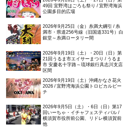
49回 宜野湾はごろも祭り / 宜野湾海浜
公園多目的広場
2026年9月25日（金）糸満大綱引 / 糸
満市・県道256号線（旧国道331号）白
銀堂～糸満ロータリー間
2026年9月19日（土）・20日（日）第
21回うるま市エイサーまつり / うるま
市 安慶名十字路～琉球銀行具志川支店
区間
2026年9月19日（土）沖縄かなさ花火
2026 / 宜野湾海浜公園トロピカルビー
チ
2026年9月5日（土）・6日（日）第17
回いーちゃ・イチャフェスティバル /
横須賀市役所前公園、リドレ横須賀前
他