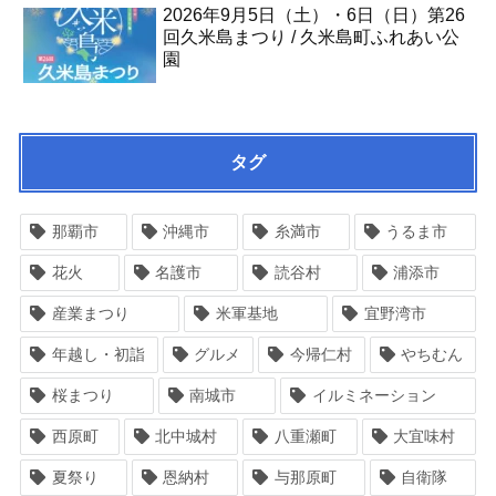
2026年9月5日（土）・6日（日）第26
回久米島まつり / 久米島町ふれあい公
園
タグ
那覇市
沖縄市
糸満市
うるま市
花火
名護市
読谷村
浦添市
産業まつり
米軍基地
宜野湾市
年越し・初詣
グルメ
今帰仁村
やちむん
桜まつり
南城市
イルミネーション
西原町
北中城村
八重瀬町
大宜味村
夏祭り
恩納村
与那原町
自衛隊