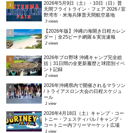
2026年5月9日（土）・10日（日）普
天間フライトライン・フェア 2026 / 宜
野湾市・米海兵隊普天間航空基地
3 views
【2026年版】沖縄の海開き日程カレン
ダー｜全25ビーチ網羅＆実況速報
2 views
2026年プロ野球 沖縄キャンプ完全総
括｜31日間の全更新履歴と球団別イベ
ント記録
2 views
2026年沖縄県内で開催されるマラソン
/ トライアスロン大会の日程スケジュ
ール
1 view
2026年4月18日（土）キャンプ・コー
トニー・フェスティバル / キャンプ・
コートニー内フリーマーケット広場
1 view