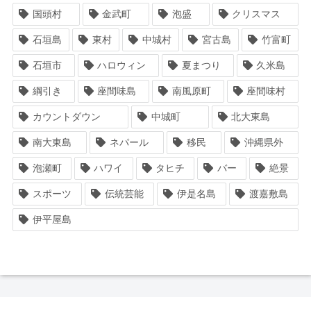
国頭村
金武町
泡盛
クリスマス
石垣島
東村
中城村
宮古島
竹富町
石垣市
ハロウィン
夏まつり
久米島
綱引き
座間味島
南風原町
座間味村
カウントダウン
中城町
北大東島
南大東島
ネパール
移民
沖縄県外
泡瀬町
ハワイ
タヒチ
バー
絶景
スポーツ
伝統芸能
伊是名島
渡嘉敷島
伊平屋島