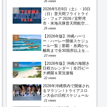
広場
26 views
2026年5月9日（土）・10日
（日）普天間フライトライ
ン・フェア 2026 / 宜野湾
市・米海兵隊普天間航空基
地
25 views
【2026年版】沖縄ハーリ
ー・ハーレー開催スケジュ
ール一覧｜那覇・糸満から
離島まで全30箇所以上を網
羅
23 views
【2026年版】沖縄の海開き
日程カレンダー｜全25ビー
チ網羅＆実況速報
22 views
2026年沖縄県内で開催され
るマラソン / トライアスロ
ン大会の日程スケジュール
21 views