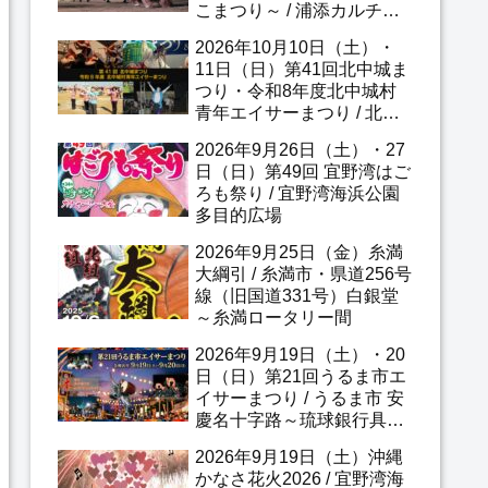
こまつり～ / 浦添カルチャ
ーパーク、他
2026年10月10日（土）・
11日（日）第41回北中城ま
つり・令和8年度北中城村
青年エイサーまつり / 北中
城村・しおさい公苑
2026年9月26日（土）・27
日（日）第49回 宜野湾はご
ろも祭り / 宜野湾海浜公園
多目的広場
2026年9月25日（金）糸満
大綱引 / 糸満市・県道256号
線（旧国道331号）白銀堂
～糸満ロータリー間
2026年9月19日（土）・20
日（日）第21回うるま市エ
イサーまつり / うるま市 安
慶名十字路～琉球銀行具志
川支店区間
2026年9月19日（土）沖縄
かなさ花火2026 / 宜野湾海