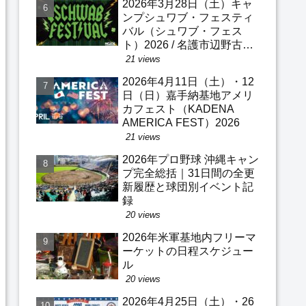
2026年3月28日（土）キャ
ンプシュワブ・フェスティ
バル（シュワブ・フェス
ト）2026 / 名護市辺野古・
米軍基地キャンプ・シュワ
21 views
ブ
2026年4月11日（土）・12
日（日）嘉手納基地アメリ
カフェスト（KADENA
AMERICA FEST）2026
21 views
2026年プロ野球 沖縄キャン
プ完全総括｜31日間の全更
新履歴と球団別イベント記
録
20 views
2026年米軍基地内フリーマ
ーケットの日程スケジュー
ル
20 views
2026年4月25日（土）・26