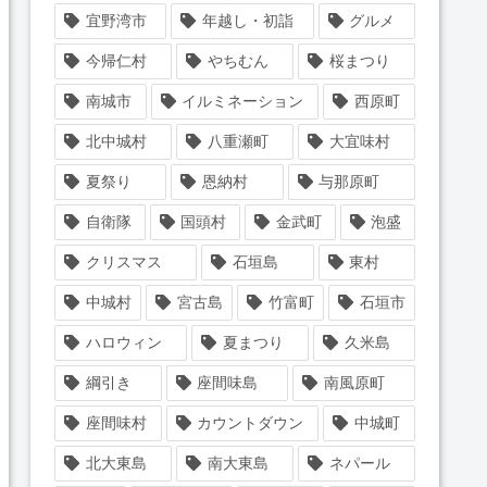
宜野湾市
年越し・初詣
グルメ
今帰仁村
やちむん
桜まつり
南城市
イルミネーション
西原町
北中城村
八重瀬町
大宜味村
夏祭り
恩納村
与那原町
自衛隊
国頭村
金武町
泡盛
クリスマス
石垣島
東村
中城村
宮古島
竹富町
石垣市
ハロウィン
夏まつり
久米島
綱引き
座間味島
南風原町
座間味村
カウントダウン
中城町
北大東島
南大東島
ネパール