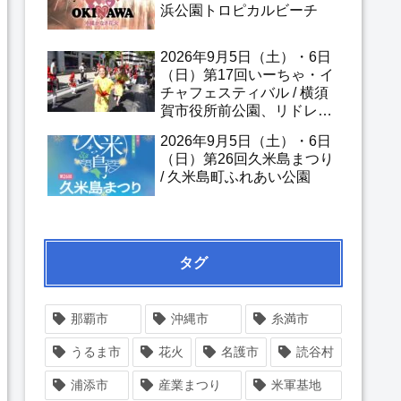
浜公園トロピカルビーチ
2026年9月5日（土）・6日
（日）第17回いーちゃ・イ
チャフェスティバル / 横須
賀市役所前公園、リドレ横
須賀前 他
2026年9月5日（土）・6日
（日）第26回久米島まつり
/ 久米島町ふれあい公園
タグ
那覇市
沖縄市
糸満市
うるま市
花火
名護市
読谷村
浦添市
産業まつり
米軍基地