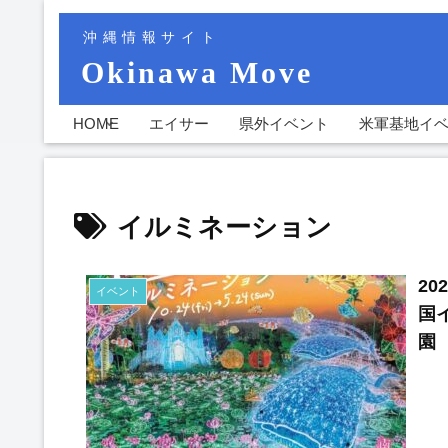
沖縄情報サイト
Okinawa Move
HOME
エイサー
県外イベント
米軍基地イ
イルミネーション
20
イベント
国イ
園