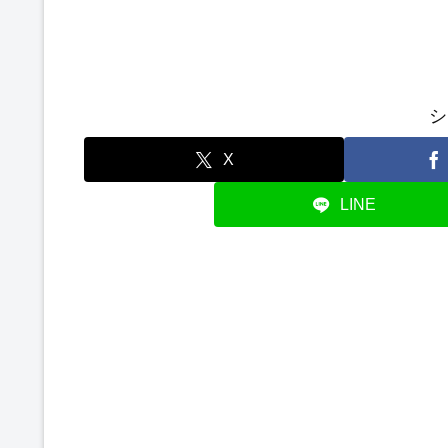
シ
X
LINE