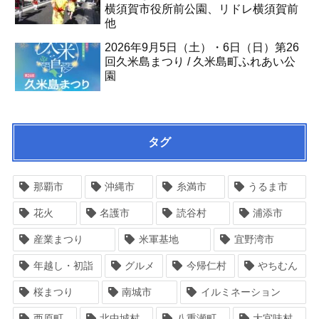
横須賀市役所前公園、リドレ横須賀前
他
2026年9月5日（土）・6日（日）第26
回久米島まつり / 久米島町ふれあい公
園
タグ
那覇市
沖縄市
糸満市
うるま市
花火
名護市
読谷村
浦添市
産業まつり
米軍基地
宜野湾市
年越し・初詣
グルメ
今帰仁村
やちむん
桜まつり
南城市
イルミネーション
西原町
北中城村
八重瀬町
大宜味村