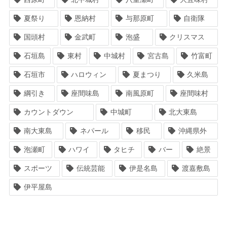
夏祭り
恩納村
与那原町
自衛隊
国頭村
金武町
泡盛
クリスマス
石垣島
東村
中城村
宮古島
竹富町
石垣市
ハロウィン
夏まつり
久米島
綱引き
座間味島
南風原町
座間味村
カウントダウン
中城町
北大東島
南大東島
ネパール
移民
沖縄県外
泡瀬町
ハワイ
タヒチ
バー
絶景
スポーツ
伝統芸能
伊是名島
渡嘉敷島
伊平屋島