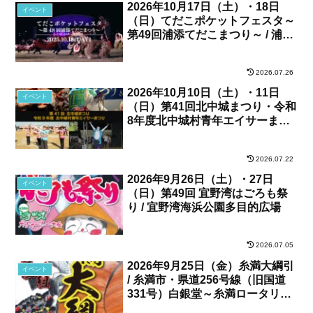
2026年10月17日（土）・18日
イベント
（日）てだこポケットフェスタ～
第49回浦添てだこまつり～ / 浦添
カルチャーパーク、他
2026.07.26
2026年10月10日（土）・11日
イベント
（日）第41回北中城まつり・令和
8年度北中城村青年エイサーまつ
り / 北中城村・しおさい公苑
2026.07.22
2026年9月26日（土）・27日
イベント
（日）第49回 宜野湾はごろも祭
り / 宜野湾海浜公園多目的広場
2026.07.05
2026年9月25日（金）糸満大綱引
イベント
/ 糸満市・県道256号線（旧国道
331号）白銀堂～糸満ロータリー
間