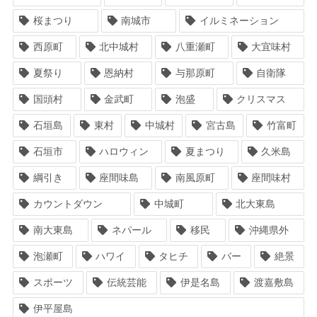
桜まつり
南城市
イルミネーション
西原町
北中城村
八重瀬町
大宜味村
夏祭り
恩納村
与那原町
自衛隊
国頭村
金武町
泡盛
クリスマス
石垣島
東村
中城村
宮古島
竹富町
石垣市
ハロウィン
夏まつり
久米島
綱引き
座間味島
南風原町
座間味村
カウントダウン
中城町
北大東島
南大東島
ネパール
移民
沖縄県外
泡瀬町
ハワイ
タヒチ
バー
絶景
スポーツ
伝統芸能
伊是名島
渡嘉敷島
伊平屋島