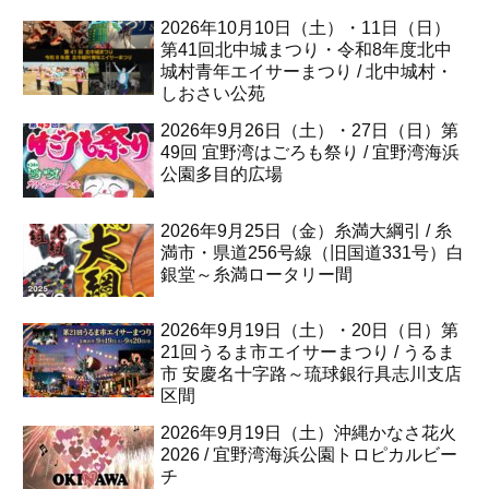
2026年10月10日（土）・11日（日）
第41回北中城まつり・令和8年度北中
城村青年エイサーまつり / 北中城村・
しおさい公苑
2026年9月26日（土）・27日（日）第
49回 宜野湾はごろも祭り / 宜野湾海浜
公園多目的広場
2026年9月25日（金）糸満大綱引 / 糸
満市・県道256号線（旧国道331号）白
銀堂～糸満ロータリー間
2026年9月19日（土）・20日（日）第
21回うるま市エイサーまつり / うるま
市 安慶名十字路～琉球銀行具志川支店
区間
2026年9月19日（土）沖縄かなさ花火
2026 / 宜野湾海浜公園トロピカルビー
チ