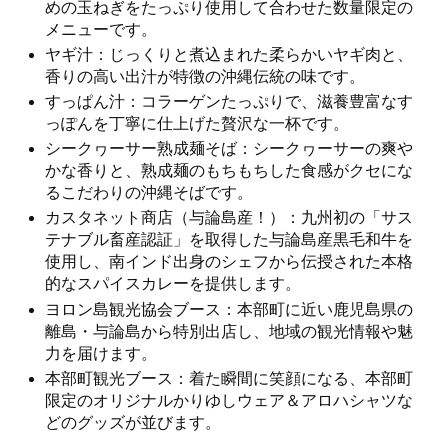
めの玉ねぎをたっぷり使用して合わせた数量限定の
メニューです。
ヤギ汁：じっくりと煮込まれた柔らかいヤギ肉と、
香りの高い出汁が特徴の沖縄伝統の味です。
すっぱん汁：コラーゲンたっぷりで、滋養豊富なす
っぽんを丁寧に仕上げた贅沢な一杯です。
シークヮーサー熟成麺そば：シークヮーサーの爽や
かな香りと、熟成麺のもちもちした食感がクセにな
るこだわりの沖縄そばです。
カスタネット商店（与論島産！）：九州初の「サス
テナブル畜産認証」を取得した与論島産黒毛和牛を
使用し、南インド出身のシェフから伝授された本格
的なスパイスカレーを提供します。
ヨロン島観光協会ブース：本部町に近い鹿児島県の
離島・与論島から特別出店し、地域の観光情報や魅
力を届けます。
本部町観光ブース：着た瞬間に笑顔になる、本部町
限定のオリジナルかりゆしウェア＆アロハシャツな
どのグッズが並びます。