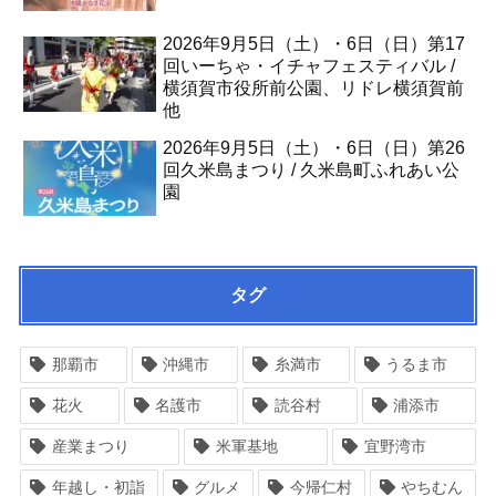
2026年9月5日（土）・6日（日）第17
回いーちゃ・イチャフェスティバル /
横須賀市役所前公園、リドレ横須賀前
他
2026年9月5日（土）・6日（日）第26
回久米島まつり / 久米島町ふれあい公
園
タグ
那覇市
沖縄市
糸満市
うるま市
花火
名護市
読谷村
浦添市
産業まつり
米軍基地
宜野湾市
年越し・初詣
グルメ
今帰仁村
やちむん