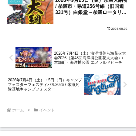
2026年9月25日（金）糸満大綱引
イベント
/ 糸満市・県道256号線（旧国道
331号）白銀堂～糸満ロータリー
間
2026.08.02
2026年7月4日（土）海洋博美ら海花火大
会2026（第48回海洋博公園花火大会）/
本部町・海洋博公園 エメラルドビーチ
2026年7月4日（土）・5日（日）キャンプ
フォスターフェスティバル2026 / 米海兵
隊基地キャンプフォスター
ホーム
イベント