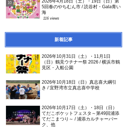
2026年4月18日（土）・19日（日）第
5回春のやちむん市 / 読谷村・Gala青い
海
116 views
新着記事
2026年10月31日（土）・11月1日
（日）鶴見ウチナー祭 2026 / 横浜市鶴
見区・入船公園
2026年10月18日（日）真志喜大綱引
き / 宜野湾市立真志喜中学校
2026年10月17日（土）・18日（日）
てだこポケットフェスタ～第49回浦添
てだこまつり～ / 浦添カルチャーパー
ク、他