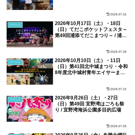
2026.07.31
2026年10月17日（土）・18日
イベント
（日）てだこポケットフェスタ～
第49回浦添てだこまつり～ / 浦添
カルチャーパーク、他
2026.07.26
2026年10月10日（土）・11日
イベント
（日）第41回北中城まつり・令和
8年度北中城村青年エイサーまつ
り / 北中城村・しおさい公苑
2026.07.22
2026年9月26日（土）・27日
イベント
（日）第49回 宜野湾はごろも祭
り / 宜野湾海浜公園多目的広場
2026.07.05