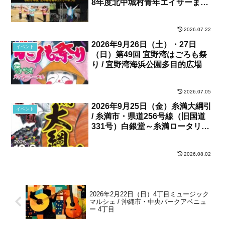
8年度北中城村青年エイサーまつ
り / 北中城村・しおさい公苑
2026.07.22
2026年9月26日（土）・27日
イベント
（日）第49回 宜野湾はごろも祭
り / 宜野湾海浜公園多目的広場
2026.07.05
2026年9月25日（金）糸満大綱引
イベント
/ 糸満市・県道256号線（旧国道
331号）白銀堂～糸満ロータリー
間
2026.08.02
2026年2月22日（日）4丁目ミュージック
マルシェ / 沖縄市・中央パークアベニュ
ー 4丁目