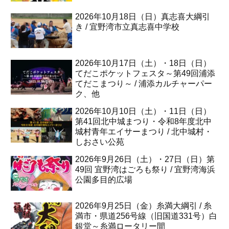
2026年10月18日（日）真志喜大綱引
き / 宜野湾市立真志喜中学校
2026年10月17日（土）・18日（日）
てだこポケットフェスタ～第49回浦添
てだこまつり～ / 浦添カルチャーパー
ク、他
2026年10月10日（土）・11日（日）
第41回北中城まつり・令和8年度北中
城村青年エイサーまつり / 北中城村・
しおさい公苑
2026年9月26日（土）・27日（日）第
49回 宜野湾はごろも祭り / 宜野湾海浜
公園多目的広場
2026年9月25日（金）糸満大綱引 / 糸
満市・県道256号線（旧国道331号）白
銀堂～糸満ロータリー間