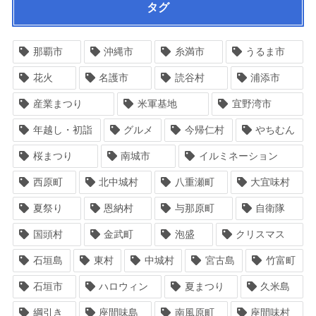
タグ
那覇市
沖縄市
糸満市
うるま市
花火
名護市
読谷村
浦添市
産業まつり
米軍基地
宜野湾市
年越し・初詣
グルメ
今帰仁村
やちむん
桜まつり
南城市
イルミネーション
西原町
北中城村
八重瀬町
大宜味村
夏祭り
恩納村
与那原町
自衛隊
国頭村
金武町
泡盛
クリスマス
石垣島
東村
中城村
宮古島
竹富町
石垣市
ハロウィン
夏まつり
久米島
綱引き
座間味島
南風原町
座間味村