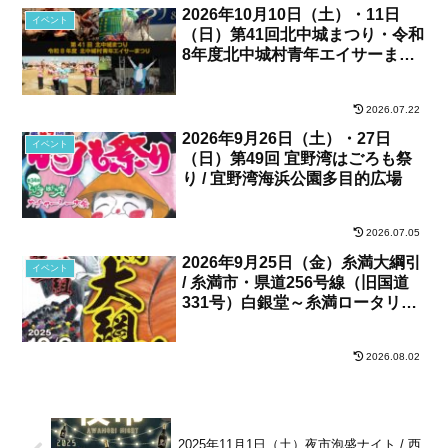
2026年10月10日（土）・11日
イベント
（日）第41回北中城まつり・令和
8年度北中城村青年エイサーまつ
り / 北中城村・しおさい公苑
2026.07.22
2026年9月26日（土）・27日
イベント
（日）第49回 宜野湾はごろも祭
り / 宜野湾海浜公園多目的広場
2026.07.05
2026年9月25日（金）糸満大綱引
イベント
/ 糸満市・県道256号線（旧国道
331号）白銀堂～糸満ロータリー
間
2026.08.02
2025年11月1日（土）夜市泡盛ナイト / 西