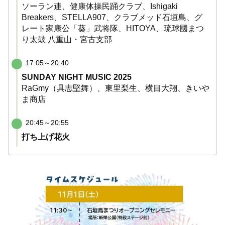
ソーラン連、健康体操民踊クラブ、Ishigaki
Breakers、STELLA907、クラブメッド石垣島、グ
レート家康公「葵」武将隊、HITOYA、琉球國まつ
り太鼓 八重山・宮古支部
17:05～20:40
SUNDAY NIGHT MUSIC 2025
RaGmy（具志堅舞）、東里梨生、横目大翔、きいや
ま商店
20:45～20:55
打ち上げ花火