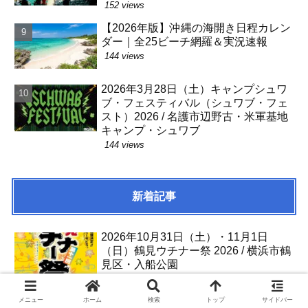
152 views
【2026年版】沖縄の海開き日程カレン
ダー｜全25ビーチ網羅＆実況速報
144 views
2026年3月28日（土）キャンプシュワ
ブ・フェスティバル（シュワブ・フェ
スト）2026 / 名護市辺野古・米軍基地
キャンプ・シュワブ
144 views
新着記事
2026年10月31日（土）・11月1日
（日）鶴見ウチナー祭 2026 / 横浜市鶴
見区・入船公園
2026年10月18日（日）真志喜大綱引
メニュー
ホーム
検索
トップ
サイドバー