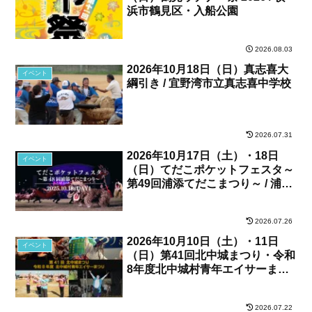
浜市鶴見区・入船公園
2026.08.03
2026年10月18日（日）真志喜大
イベント
綱引き / 宜野湾市立真志喜中学校
2026.07.31
2026年10月17日（土）・18日
イベント
（日）てだこポケットフェスタ～
第49回浦添てだこまつり～ / 浦添
カルチャーパーク、他
2026.07.26
2026年10月10日（土）・11日
イベント
（日）第41回北中城まつり・令和
8年度北中城村青年エイサーまつ
り / 北中城村・しおさい公苑
2026.07.22