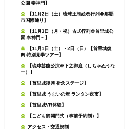
公園 奉神門】
【11月2日（土）琉球王朝絵巻行列＠那覇
市国際通り】
【11月3日（月・祝）古式行列＠首里城公
園 奉神門～】
【11月1日（土）・2日（日）【首里城復
興 特別見学ツアー】
【琉球芸能公演＠下之御庭（しちゃぬうな
ー）】
【首里城復興 祈念ステージ】
【首里城 うむいの燈 ランタン夜市】
【首里城VR体験】
【こども御開門式（事前予約制）】
アクセス・交通規制