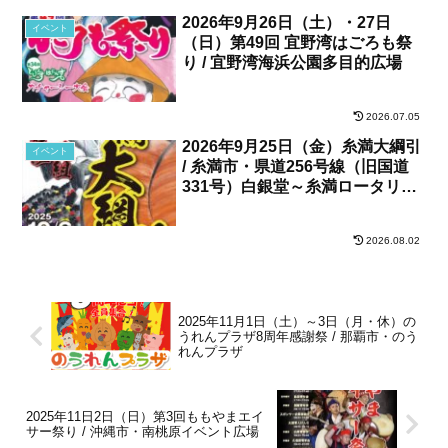
2026年9月26日（土）・27日
イベント
（日）第49回 宜野湾はごろも祭
り / 宜野湾海浜公園多目的広場
2026.07.05
2026年9月25日（金）糸満大綱引
イベント
/ 糸満市・県道256号線（旧国道
331号）白銀堂～糸満ロータリー
間
2026.08.02
2025年11月1日（土）～3日（月・休）の
うれんプラザ8周年感謝祭 / 那覇市・のう
れんプラザ
2025年11日2日（日）第3回ももやまエイ
サー祭り / 沖縄市・南桃原イベント広場