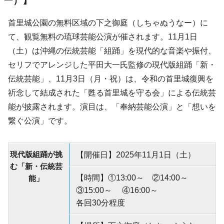
ー）】
首里城公園の無料区域の下之御庭（しちゃぬうなー）に
て、観覧無料の琉球芸能公演が催されます。11月1日
（土）は沖縄の伝統芸能「組踊」を現代的な音楽や振付、
セリフでアレンジした平田大一氏監修の現代版組踊「新・
伝統芸能」、11月3日（月・祝）は、令和の首里城復興を
祈念して結成された「甦る首里城を守る会」による伝統芸
能が披露されます。演目は、「奉納芸能公演」と「想いを
繋ぐ公演」です。
現代版組踊が挑
【開催日】2025年11月1日（土）
む「新・伝統芸
【時間】①13:00～ ②14:00～
能」
③15:00～ ④16:00～
各回30分程度