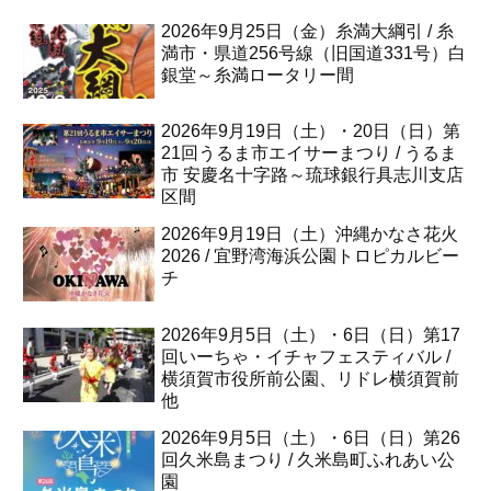
2026年9月25日（金）糸満大綱引 / 糸
満市・県道256号線（旧国道331号）白
銀堂～糸満ロータリー間
2026年9月19日（土）・20日（日）第
21回うるま市エイサーまつり / うるま
市 安慶名十字路～琉球銀行具志川支店
区間
2026年9月19日（土）沖縄かなさ花火
2026 / 宜野湾海浜公園トロピカルビー
チ
2026年9月5日（土）・6日（日）第17
回いーちゃ・イチャフェスティバル /
横須賀市役所前公園、リドレ横須賀前
他
2026年9月5日（土）・6日（日）第26
回久米島まつり / 久米島町ふれあい公
園