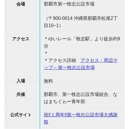
会場
那覇市第一牧志公設市場
（〒900-0014 沖縄県那覇市松尾2丁
目10−1）
アクセス
＊ゆいレール「牧志駅」より徒歩約9
分
＊
＊アクセス詳細
アクセス・周辺マ
ップ – 第一牧志公設市場
入場
無料
共催
那覇市、第一牧志公設市場組合、な
はまちぐゎー青年部
公式サイト
祝‼１周年‼第一牧志公設市場大感謝
祭