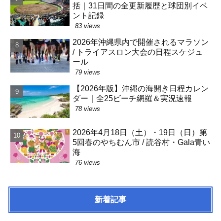
括｜31日間の全更新履歴と球団別イベ
ント記録
83 views
2026年沖縄県内で開催されるマラソン
/ トライアスロン大会の日程スケジュ
ール
79 views
【2026年版】沖縄の海開き日程カレン
ダー｜全25ビーチ網羅＆実況速報
78 views
2026年4月18日（土）・19日（日）第
5回春のやちむん市 / 読谷村・Gala青い
海
76 views
新着記事