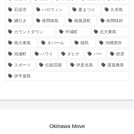
石垣市
ハロウィン
夏まつり
久米島
綱引き
座間味島
南風原町
座間味村
カウントダウン
中城町
北大東島
南大東島
ネパール
移民
沖縄県外
泡瀬町
ハワイ
タヒチ
バー
絶景
スポーツ
伝統芸能
伊是名島
渡嘉敷島
伊平屋島
Okinawa Move