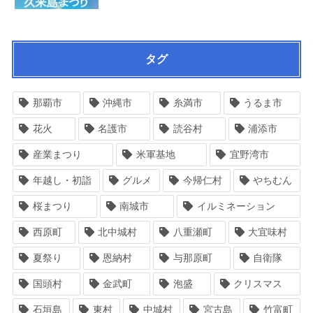
タグ
那覇市
沖縄市
糸満市
うるま市
花火
名護市
読谷村
浦添市
産業まつり
米軍基地
宜野湾市
年越し・初詣
グルメ
今帰仁村
やちむん
桜まつり
南城市
イルミネーション
西原町
北中城村
八重瀬町
大宜味村
夏祭り
恩納村
与那原町
自衛隊
国頭村
金武町
泡盛
クリスマス
石垣島
東村
中城村
宮古島
竹富町