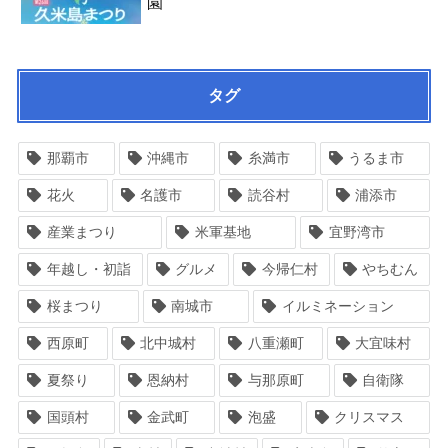
園
タグ
那覇市
沖縄市
糸満市
うるま市
花火
名護市
読谷村
浦添市
産業まつり
米軍基地
宜野湾市
年越し・初詣
グルメ
今帰仁村
やちむん
桜まつり
南城市
イルミネーション
西原町
北中城村
八重瀬町
大宜味村
夏祭り
恩納村
与那原町
自衛隊
国頭村
金武町
泡盛
クリスマス