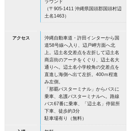
ラウンド
（〒905-1411 沖縄県国頭郡国頭村辺
土名1463）
アクセス
沖縄自動車道・許田インターから国
道58号線へ入り、辺戸岬方面へ北
上。辺土名交差点を左折して辺土名
商店街のアーチをくぐり、辺土名大
通りへ。辺土名小学校角の交差点を
直進し海側へ出て左折。400ｍ程進
み左側。
「那覇バスターミナル」からバスに
乗車、名護バスターミナルへ。路線
バス67番に乗車、「辺土名」停留所
下車、徒歩約3分
駐車場有り（無料）