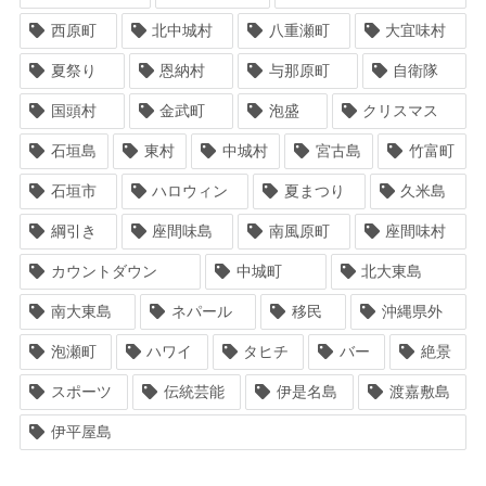
西原町
北中城村
八重瀬町
大宜味村
夏祭り
恩納村
与那原町
自衛隊
国頭村
金武町
泡盛
クリスマス
石垣島
東村
中城村
宮古島
竹富町
石垣市
ハロウィン
夏まつり
久米島
綱引き
座間味島
南風原町
座間味村
カウントダウン
中城町
北大東島
南大東島
ネパール
移民
沖縄県外
泡瀬町
ハワイ
タヒチ
バー
絶景
スポーツ
伝統芸能
伊是名島
渡嘉敷島
伊平屋島