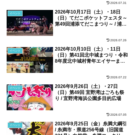
2026.07.31
2026年10月17日（土）・18日
イベント
（日）てだこポケットフェスタ～
第49回浦添てだこまつり～ / 浦添
カルチャーパーク、他
2026.07.26
2026年10月10日（土）・11日
イベント
（日）第41回北中城まつり・令和
8年度北中城村青年エイサーまつ
り / 北中城村・しおさい公苑
2026.07.22
2026年9月26日（土）・27日
イベント
（日）第49回 宜野湾はごろも祭
り / 宜野湾海浜公園多目的広場
2026.07.05
2026年9月25日（金）糸満大綱引
イベント
/ 糸満市・県道256号線（旧国道