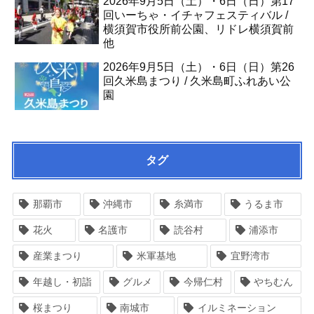
2026年9月5日（土）・6日（日）第17
回いーちゃ・イチャフェスティバル /
横須賀市役所前公園、リドレ横須賀前
他
2026年9月5日（土）・6日（日）第26
回久米島まつり / 久米島町ふれあい公
園
タグ
那覇市
沖縄市
糸満市
うるま市
花火
名護市
読谷村
浦添市
産業まつり
米軍基地
宜野湾市
年越し・初詣
グルメ
今帰仁村
やちむん
桜まつり
南城市
イルミネーション