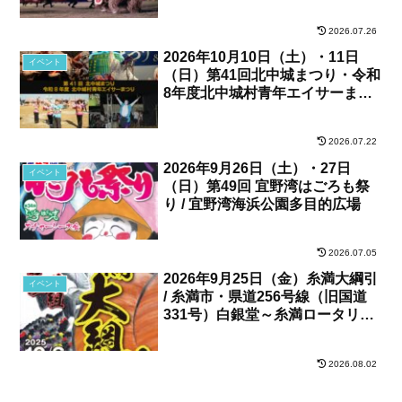
2026.07.26
2026年10月10日（土）・11日
イベント
（日）第41回北中城まつり・令和
8年度北中城村青年エイサーまつ
り / 北中城村・しおさい公苑
2026.07.22
2026年9月26日（土）・27日
イベント
（日）第49回 宜野湾はごろも祭
り / 宜野湾海浜公園多目的広場
2026.07.05
2026年9月25日（金）糸満大綱引
イベント
/ 糸満市・県道256号線（旧国道
331号）白銀堂～糸満ロータリー
間
2026.08.02