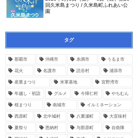
回久米島まつり / 久米島町ふれあい公
園
タグ
那覇市
沖縄市
糸満市
うるま市
花火
名護市
読谷村
浦添市
産業まつり
米軍基地
宜野湾市
年越し・初詣
グルメ
今帰仁村
やちむん
桜まつり
南城市
イルミネーション
西原町
北中城村
八重瀬町
大宜味村
夏祭り
恩納村
与那原町
自衛隊