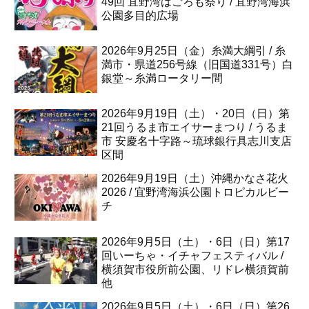
49回 宜野湾はごろも祭り / 宜野湾海浜
公園多目的広場
2026年9月25日（金）糸満大綱引 / 糸
満市・県道256号線（旧国道331号）白
銀堂～糸満ロータリー間
2026年9月19日（土）・20日（日）第
21回うるま市エイサーまつり / うるま
市 安慶名十字路～琉球銀行具志川支店
区間
2026年9月19日（土）沖縄かなさ花火
2026 / 宜野湾海浜公園トロピカルビー
チ
2026年9月5日（土）・6日（日）第17
回いーちゃ・イチャフェスティバル /
横須賀市役所前公園、リドレ横須賀前
他
2026年9月5日（土）・6日（日）第26