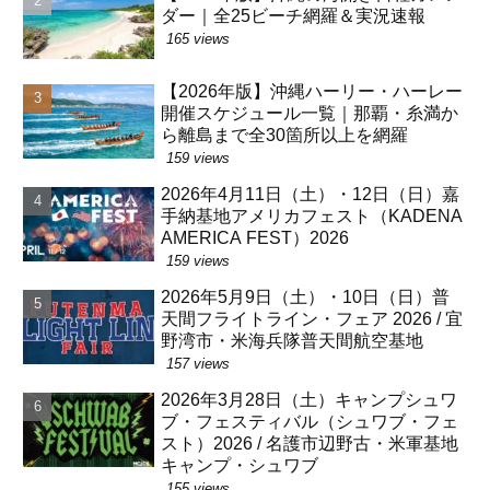
ダー｜全25ビーチ網羅＆実況速報
165 views
【2026年版】沖縄ハーリー・ハーレー
開催スケジュール一覧｜那覇・糸満か
ら離島まで全30箇所以上を網羅
159 views
2026年4月11日（土）・12日（日）嘉
手納基地アメリカフェスト（KADENA
AMERICA FEST）2026
159 views
2026年5月9日（土）・10日（日）普
天間フライトライン・フェア 2026 / 宜
野湾市・米海兵隊普天間航空基地
157 views
2026年3月28日（土）キャンプシュワ
ブ・フェスティバル（シュワブ・フェ
スト）2026 / 名護市辺野古・米軍基地
キャンプ・シュワブ
155 views