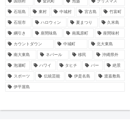
国頭村
金武町
泡盛
クリスマス
石垣島
東村
中城村
宮古島
竹富町
石垣市
ハロウィン
夏まつり
久米島
綱引き
座間味島
南風原町
座間味村
カウントダウン
中城町
北大東島
南大東島
ネパール
移民
沖縄県外
泡瀬町
ハワイ
タヒチ
バー
絶景
スポーツ
伝統芸能
伊是名島
渡嘉敷島
伊平屋島