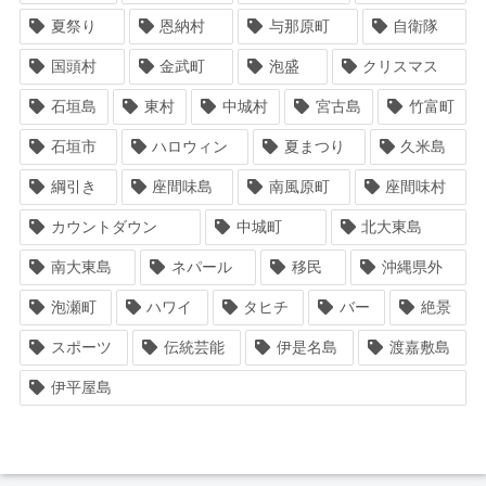
夏祭り
恩納村
与那原町
自衛隊
国頭村
金武町
泡盛
クリスマス
石垣島
東村
中城村
宮古島
竹富町
石垣市
ハロウィン
夏まつり
久米島
綱引き
座間味島
南風原町
座間味村
カウントダウン
中城町
北大東島
南大東島
ネパール
移民
沖縄県外
泡瀬町
ハワイ
タヒチ
バー
絶景
スポーツ
伝統芸能
伊是名島
渡嘉敷島
伊平屋島