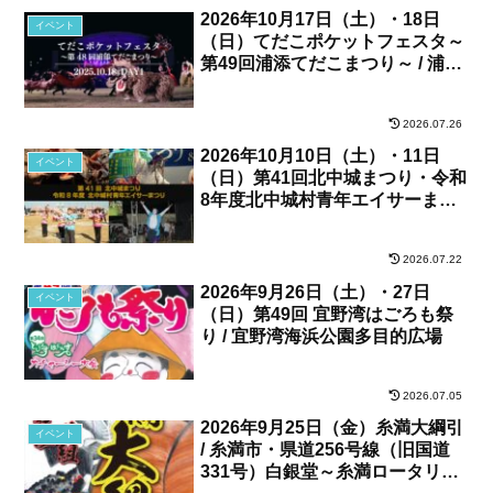
2026年10月17日（土）・18日
イベント
（日）てだこポケットフェスタ～
第49回浦添てだこまつり～ / 浦添
カルチャーパーク、他
2026.07.26
2026年10月10日（土）・11日
イベント
（日）第41回北中城まつり・令和
8年度北中城村青年エイサーまつ
り / 北中城村・しおさい公苑
2026.07.22
2026年9月26日（土）・27日
イベント
（日）第49回 宜野湾はごろも祭
り / 宜野湾海浜公園多目的広場
2026.07.05
2026年9月25日（金）糸満大綱引
イベント
/ 糸満市・県道256号線（旧国道
331号）白銀堂～糸満ロータリー