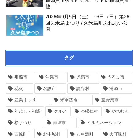
横須賀市役所前公園、リドレ横須賀前
他
2026年9月5日（土）・6日（日）第26
回久米島まつり / 久米島町ふれあい公
園
タグ
那覇市
沖縄市
糸満市
うるま市
花火
名護市
読谷村
浦添市
産業まつり
米軍基地
宜野湾市
年越し・初詣
グルメ
今帰仁村
やちむん
桜まつり
南城市
イルミネーション
西原町
北中城村
八重瀬町
大宜味村