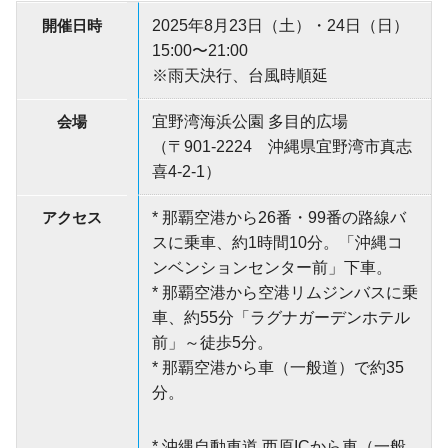
開催日時
2025年8月23日（土）・24日（日）
15:00〜21:00
※雨天決行、台風時順延
会場
宜野湾海浜公園 多目的広場
（〒901-2224 沖縄県宜野湾市真志
喜4-2-1）
アクセス
* 那覇空港から26番・99番の路線バ
スに乗車、約1時間10分。「沖縄コ
ンベンションセンター前」下車。
* 那覇空港から空港リムジンバスに乗
車、約55分「ラグナガーデンホテル
前」～徒歩5分。
* 那覇空港から車（一般道）で約35
分。
* 沖縄自動車道 西原ICから車（一般