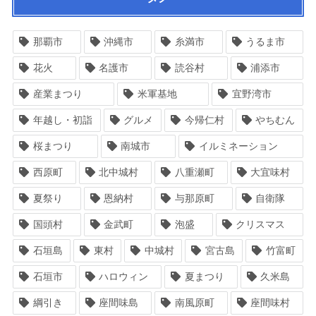
那覇市
沖縄市
糸満市
うるま市
花火
名護市
読谷村
浦添市
産業まつり
米軍基地
宜野湾市
年越し・初詣
グルメ
今帰仁村
やちむん
桜まつり
南城市
イルミネーション
西原町
北中城村
八重瀬町
大宜味村
夏祭り
恩納村
与那原町
自衛隊
国頭村
金武町
泡盛
クリスマス
石垣島
東村
中城村
宮古島
竹富町
石垣市
ハロウィン
夏まつり
久米島
綱引き
座間味島
南風原町
座間味村