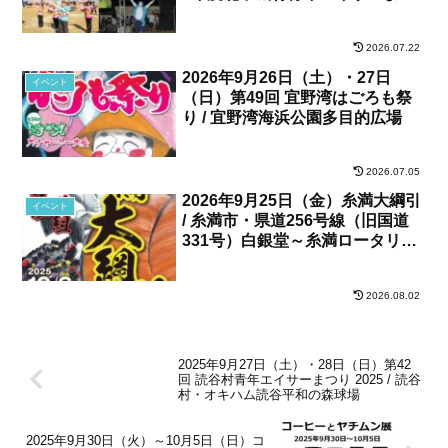
り / 北中城村・しおさい公苑
2026.07.22
2026年9月26日（土）・27日
イベント
（日）第49回 宜野湾はごろも祭
り / 宜野湾海浜公園多目的広場
2026.07.05
2026年9月25日（金）糸満大綱引
イベント
/ 糸満市・県道256号線（旧国道
331号）白銀堂～糸満ロータリー
間
2026.08.02
2025年9月27日（土）・28日（日）第42
回 読谷村青年エイサーまつり 2025 / 読谷
村・オキハム読谷平和の森球場
2025年9月30日（火）～10月5日（日）コ