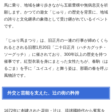
馬に乗り、地域を練り歩きながら五穀豊穣や無病息災を祈
願します。かつての遊女「じゅり」の歴史を背景に、地域
の誇りと文化継承の象徴として受け継がれているイベント
です。
「じゅり馬まつり」は、旧正月の一連の行事が締めくくら
れるとされる旧暦1月20日「二十日正月（ハチカグヮチ・
ソーグヮチ）」に催されており、300年以上の歴史を持つ
催事です。紅型衣装を身にまとった女性たちが、春駒（は
るごま）を手に「ユイユイ」と舞う姿は、那覇の春を呼ぶ
風物詩です。
外交と芸能を支えた、辻の街の矜持
1672年に創建された花街・辻は、琉球國時代から賓客を