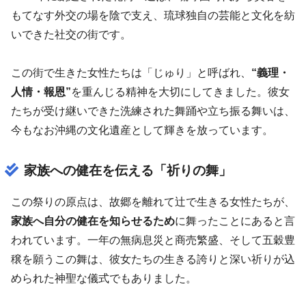
もてなす外交の場を陰で支え、琉球独自の芸能と文化を紡
いできた社交の街です。
この街で生きた女性たちは「じゅり」と呼ばれ、
“義理・
人情・報恩”
を重んじる精神を大切にしてきました。彼女
たちが受け継いできた洗練された舞踊や立ち振る舞いは、
今もなお沖縄の文化遺産として輝きを放っています。
家族への健在を伝える「祈りの舞」
この祭りの原点は、故郷を離れて辻で生きる女性たちが、
家族へ自分の健在を知らせるため
に舞ったことにあると言
われています。一年の無病息災と商売繁盛、そして五穀豊
穣を願うこの舞は、彼女たちの生きる誇りと深い祈りが込
められた神聖な儀式でもありました。