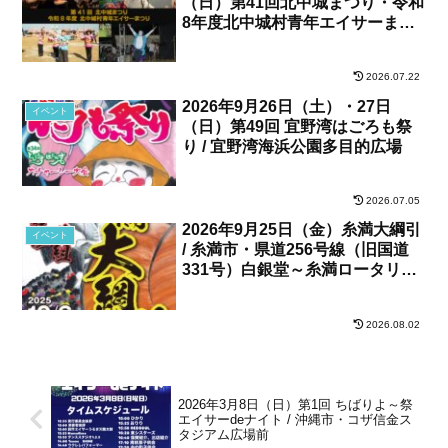
（日）第41回北中城まつり・令和
8年度北中城村青年エイサーまつ
り / 北中城村・しおさい公苑
2026.07.22
2026年9月26日（土）・27日
イベント
（日）第49回 宜野湾はごろも祭
り / 宜野湾海浜公園多目的広場
2026.07.05
2026年9月25日（金）糸満大綱引
イベント
/ 糸満市・県道256号線（旧国道
331号）白銀堂～糸満ロータリー
間
2026.08.02
2026年3月8日（日）第1回 ちばりよ～祭
エイサーdeナイト / 沖縄市・コザ信金ス
タジアム広場前