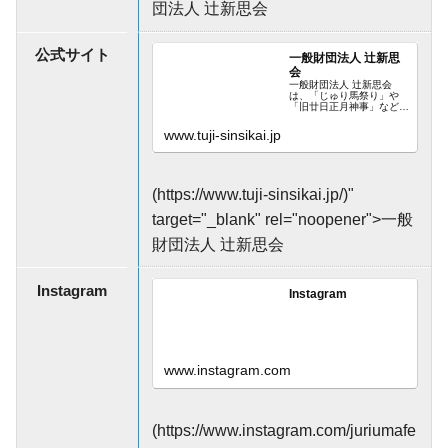
団法人 辻新思会
公式サイト
一般財団法人 辻新思
会
一般財団法人 辻新思会
は、「じゅり馬祭り」や
「旧廿日正月神事」など、
沖縄県那覇市辻の祭祀と歴
史・伝統文化の継承と普
www.tuji-sinsikai.jp
及、地域の活性化への寄与
を目指す団体です。
(https://www.tuji-sinsikai.jp/)"
target="_blank" rel="noopener">一般
財団法人 辻新思会
Instagram
Instagram
www.instagram.com
(https://www.instagram.com/juriumafe