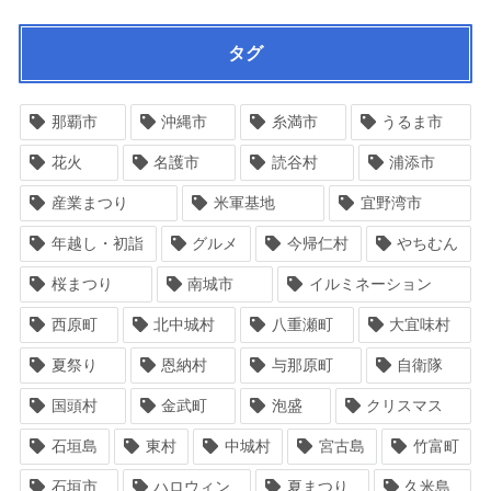
タグ
那覇市
沖縄市
糸満市
うるま市
花火
名護市
読谷村
浦添市
産業まつり
米軍基地
宜野湾市
年越し・初詣
グルメ
今帰仁村
やちむん
桜まつり
南城市
イルミネーション
西原町
北中城村
八重瀬町
大宜味村
夏祭り
恩納村
与那原町
自衛隊
国頭村
金武町
泡盛
クリスマス
石垣島
東村
中城村
宮古島
竹富町
石垣市
ハロウィン
夏まつり
久米島