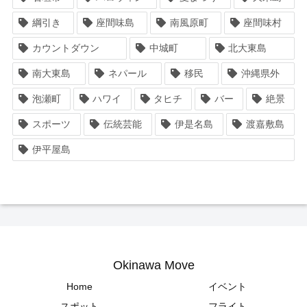
綱引き
座間味島
南風原町
座間味村
カウントダウン
中城町
北大東島
南大東島
ネパール
移民
沖縄県外
泡瀬町
ハワイ
タヒチ
バー
絶景
スポーツ
伝統芸能
伊是名島
渡嘉敷島
伊平屋島
Okinawa Move
Home
イベント
スポット
フライト